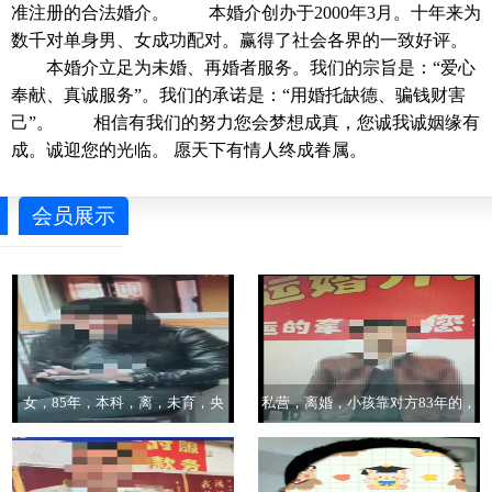
准注册的合法婚介。 本婚介创办于2000年3月。十年来为
数千对单身男、女成功配对。赢得了社会各界的一致好评。
本婚介立足为未婚、再婚者服务。我们的宗旨是：“爱心
奉献、真诚服务”。我们的承诺是：“用婚托缺德、骗钱财害
己”。 相信有我们的努力您会梦想成真，您诚我诚姻缘有
成。诚迎您的光临。 愿天下有情人终成眷属。
会员展示
会员展示
女，85年，本科，离，未育，央
私营，离婚，小孩靠对方83年的，
企，有房车
本科学历，有房有车