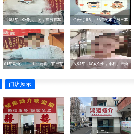
男83年，公务员，离，有房有车
金融行业男，83年离婚，房三套
64年离婚男士，企业高管，有房有
女95年，家族企业，本科、未婚
车，市区人
门店展示
门店展示
门店展示